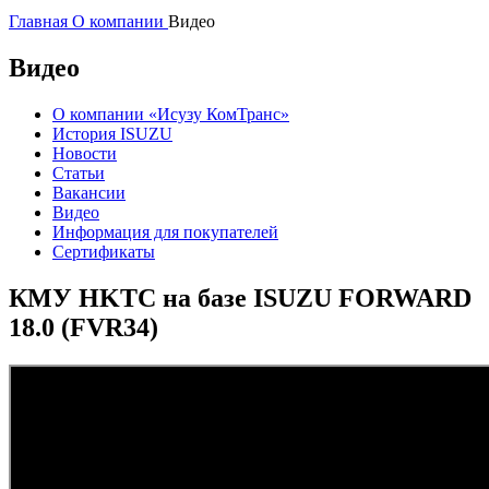
Главная
О компании
Видео
Видео
О компании «Исузу КомТранс»
История ISUZU
Новости
Статьи
Вакансии
Видео
Информация для покупателей
Сертификаты
КМУ HKTC на базе ISUZU FORWARD
18.0 (FVR34)