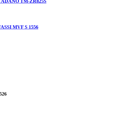
У TADANO TM-ZR825S
ASSI MVF S 1556
526