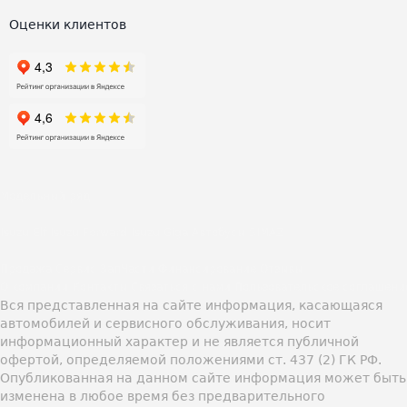
Оценки клиентов
Модельный ряд
Isuzu Elf
Isuzu Forward
Isuzu Giga
Автобусы SIMAZ
Продажа
Сервис
ЗапЧасти
Финансирование
Отзывы
О компании
Контакты
Связаться с нами
Пользовательское соглашени
Вся представленная на сайте информация, касающаяся
автомобилей и сервисного обслуживания, носит
информационный характер и не является публичной
офертой, определяемой положениями ст. 437 (2) ГК РФ.
Опубликованная на данном сайте информация может быть
изменена в любое время без предварительного