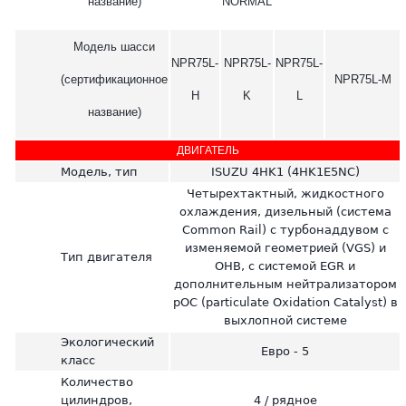
название)
NORMAL
Модель шасси
NPR75L-
NPR75L-
NPR75L-
(сертификационное
NPR75L-M
H
K
L
название)
ДВИГАТЕЛЬ
Модель, тип
ISUZU 4HK1 (4HK1E5NC)
Четырехтактный, жидкостного
охлаждения, дизельный (система
Common Rail) с турбонаддувом с
изменяемой геометрией (VGS) и
Тип двигателя
OHB, с системой EGR и
дополнительным нейтрализатором
pOC (particulate Oxidation Catalyst) в
выхлопной системе
Экологический
Евро - 5
класс
Количество
цилиндров,
4 / рядное