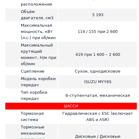
расположение
Объём
5 193
двигателя, см3
Максимальная
мощность, кВт
114 / 155 при 2 600
(л.с.) при об/мин
Максимальный
крутящий
419 при 1 600 – 2 600
момент, H/м при
об/мин
Сцепление
Сухое, однодисковое
Модель коробки
ISUZU MYY6S
передач
Тип коробки
6-ступенчатая, механическая
передач
ШАССИ
Тормозная
Гидравлическая с ESC (включает
система
ABS и ASR)
Тормозные
механизмы
Дисковые / Дисковые