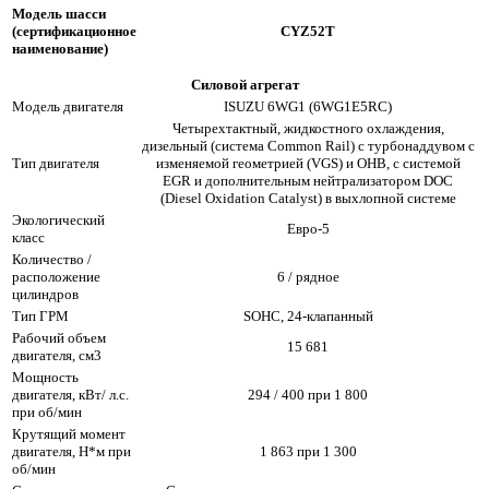
Модель шасси
(сертификационное
CYZ52T
наименование)
Силовой агрегат
Модель двигателя
ISUZU 6WG1 (6WG1E5RC)
Четырехтактный, жидкостного охлаждения,
дизельный (система Common Rail) с турбонаддувом с
Тип двигателя
изменяемой геометрией (VGS) и ОНВ, с системой
EGR и дополнительным нейтрализатором DOC
(Diesel Oxidation Catalyst) в выхлопной системе
Экологический
Евро-5
класс
Количество /
расположение
6 / рядное
цилиндров
Тип ГРМ
SOHC, 24-клапанный
Рабочий объем
15 681
двигателя, см3
Мощность
двигателя, кВт/ л.с.
294 / 400 при 1 800
при об/мин
Крутящий момент
двигателя, Н*м при
1 863 при 1 300
об/мин