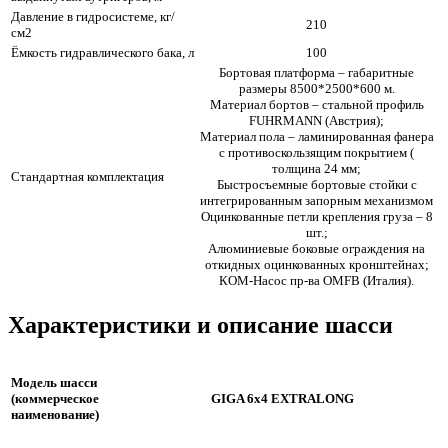
Давление в гидросистеме, кг/
210
см2
Ёмкость гидравлического бака, л
100
Бортовая платформа – габаритные
размеры 8500*2500*600 м.
Материал бортов – стальной профиль
FUHRMANN (Австрия);
Материал пола – ламинированная фанера
с противоскользящим покрытием (
толщина 24 мм;
Стандартная комплектация
Быстросъемные бортовые стойки с
интегрированным запорным механизмом
Оцинкованные петли крепления груза – 8
шт.;
Алюминиевые боковые ограждения на
откидных оцинкованных кронштейнах;
КОМ-Насос пр-ва OMFB (Италия).
Характеристики и описание шасси
Модель шасси
(коммерческое
GIGA 6x4 EXTRALONG
наименование)