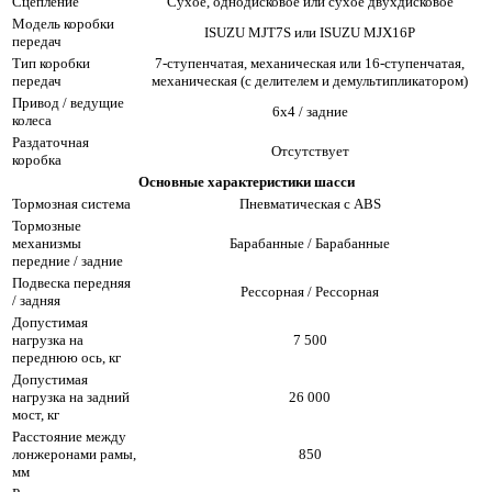
Сцепление
Сухое, однодисковое или сухое двухдисковое
Модель коробки
ISUZU MJT7S или ISUZU MJX16P
передач
Тип коробки
7-ступенчатая, механическая или 16-ступенчатая,
передач
механическая (с делителем и демультипликатором)
Привод / ведущие
6х4 / задние
колеса
Раздаточная
Отсутствует
коробка
Основные характеристики шасси
Тормозная система
Пневматическая с ABS
Тормозные
механизмы
Барабанные / Барабанные
передние / задние
Подвеска передняя
Рессорная / Рессорная
/ задняя
Допустимая
нагрузка на
7 500
переднюю ось, кг
Допустимая
нагрузка на задний
26 000
мост, кг
Расстояние между
лонжеронами рамы,
850
мм