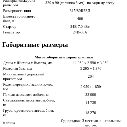
Размеры лонжерона
320 х 90 (толщина 8 мм) - по заднему свесу
рамы, мм
Размерность шин
315/80R22,5
Емкость топливного
400
бака, л
Стартер
24В-7,0 кВт
Генератор
24В-60А
Габаритные размеры
Массогабаритные характеристики
Длина х Ширина х Высота, мм
11 950 х 2 550 х 3 950
Колесная база, мм
5 295 + 1 370
Минимальный дорожный
264
просвет, мм
Колея передних / задних колес,
2 050 / 1 850
мм
Полная масса автомобиля, кг
33 000
Снаряженная масса автомобиля,
14 730
кг
Грузоподъемность автомобиля,
18 270
кг
Однорядная, 3 местная, с 1 спальным
Кабина
местом.