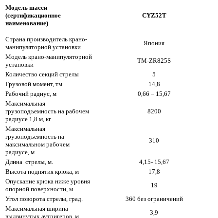
Модель шасси
(сертификационное
CYZ52T
наименование)
Страна производитель крано-
Япония
манипуляторной установки
Модель крано-манипуляторной
TM-ZR825S
установки
Количество секций стрелы
5
Грузовой момент, тм
14,8
Рабочий радиус, м
0,66 – 15,67
Максимальная
грузоподъемность на рабочем
8200
радиусе 1,8 м, кг
Максимальная
грузоподъемность на
310
максимальном рабочем
радиусе, м
Длина стрелы, м.
4,15- 15,67
Высота поднятия крюка, м
17,8
Опускание крюка ниже уровня
19
опорной поверхности, м
Угол поворота стрелы, град.
360 без ограничений
Максимальная ширина
3,9
выдвинутых аутригеров, м