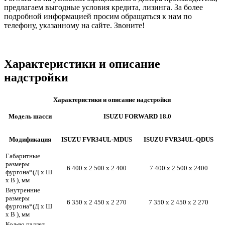
предлагаем выгодные условия кредита, лизинга. За более
подробной информацией просим обращаться к нам по
телефону, указанному на сайте. Звоните!
Характеристики и описание
надстройки
Характеристики и описание надстройки
Модель шасси
ISUZU FORWARD 18.0
Модификация
ISUZU FVR34UL-MDUS
ISUZU FVR34UL-QDUS
Габаритные
размеры
6 400 х 2 500 х 2 400
7 400 х 2 500 х 2400
фургона*(Д х Ш
х В ), мм
Внутренние
размеры
6 350 х 2 450 х 2 270
7 350 х 2 450 х 2 270
фургона*(Д х Ш
х В ), мм
Кол-во паллет,