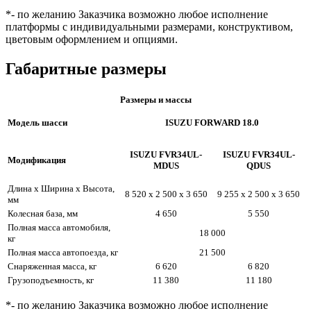
*- по желанию Заказчика возможно любое исполнение
платформы с индивидуальными размерами, конструктивом,
цветовым оформлением и опциями.
Габаритные размеры
Размеры и массы
Модель шасси
ISUZU FORWARD 18.0
ISUZU FVR34UL-
ISUZU FVR34UL-
Модификация
MDUS
QDUS
Длина х Ширина х Высота,
8 520 х 2 500 х 3 650
9 255 х 2 500 х 3 650
мм
Колесная база, мм
4 650
5 550
Полная масса автомобиля,
18 000
кг
Полная масса автопоезда, кг
21 500
Снаряженная масса, кг
6 620
6 820
Грузоподъемность, кг
11 380
11 180
*- по желанию Заказчика возможно любое исполнение