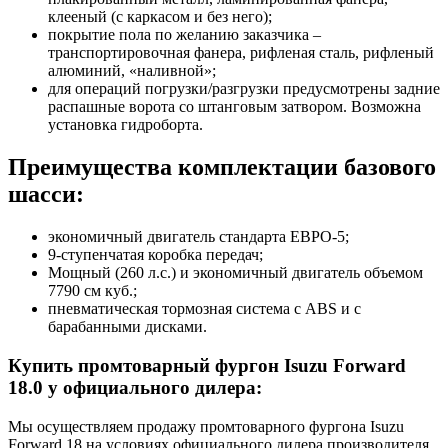
клееный (с каркасом и без него);
покрытие пола по желанию заказчика –
транспортировочная фанера, рифленая сталь, рифленый
алюминий, «наливной»;
для операций погрузки/разгрузки предусмотрены задние
распашные ворота со штанговым затвором. Возможна
установка гидроборта.
Преимущества комплектации базового
шасси:
экономичный двигатель стандарта ЕВРО-5;
9-ступенчатая коробка передач;
Мощный (260 л.с.) и экономичный двигатель объемом
7790 см куб.;
пневматическая тормозная система с ABS и с
барабанными дисками.
Купить промтоварный фургон Isuzu Forward
18.0 у официального дилера:
Мы осуществляем продажу промтоварного фургона Isuzu
Forward 18 на условиях официального дилера производителя,