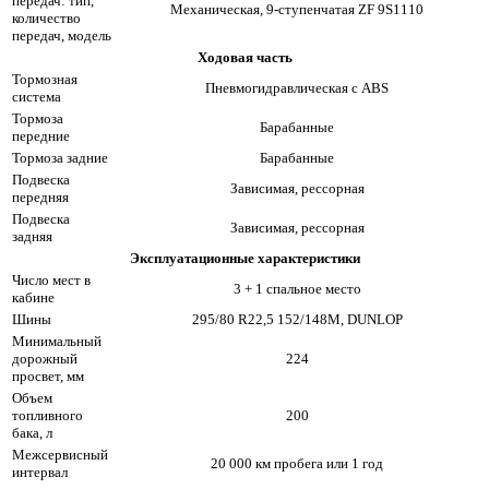
передач: тип,
Механическая, 9-ступенчатая ZF 9S1110
количество
передач, модель
Ходовая часть
Тормозная
Пневмогидравлическая с ABS
система
Тормоза
Барабанные
передние
Тормоза задние
Барабанные
Подвеска
Зависимая, рессорная
передняя
Подвеска
Зависимая, рессорная
задняя
Эксплуатационные характеристики
Число мест в
3 + 1 спальное место
кабине
Шины
295/80 R22,5 152/148M, DUNLOP
Минимальный
дорожный
224
просвет, мм
Объем
топливного
200
бака, л
Межсервисный
20 000 км пробега или 1 год
интервал