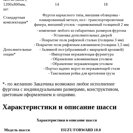
1200х800мм,
14
18
шт:
Фургон каркасного типа, внешняя облицовка -
Стандартная
плакированный металл, пол - транспортировочная
комплектация*
фанера, внешний уголок - оцинкованный толщиной 2 мм
- изменение любого из габаритных размеров фургона
- Установка дополнительных дверей
- Покрытие пола рифленой сталью (толщина 3 мм)
- Покрытие пола рифленым алюминием (толщина 1,5 мм)
Дополнительные
- Заливной пол (абразивный с кварцевой крошкой)
опции*
- Импортная нержавеющая фурнитура
- Обрамление алюминиевым уголком
- Обрамление нержавеющим уголком
- Портал задних ворот из нержавеющей стали
- Такелажная рейка для крепления груза
*- по желанию Заказчика возможно любое исполнение
фургона с индивидуальными размерами, конструктивом,
цветовым оформлением и опциями.
Характеристики и описание шасси
Характеристики и описание шасси
Модель шасси
ISUZU FORWARD 18.0