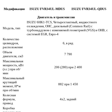
Модификация
ISUZU FVR34UL-MDUS
ISUZU FVR34UL-QDUS
Двигатель и трансмиссия
ISUZU 6HK1-TCS, Четырехтактный, жидкостного
охлаждения, OHC, дизельный (Common Rail) с
Модель, тип
турбонаддувом с изменяемой геометрией (VGS) и ОНВ, с
системой EGR, Евро-4
Количество
цилиндров,
6, в ряд
расположение
Объем
7 790
двигателя, см3
Максимальная
мощность, кВт
206 (280) при 2 400
(л.с.) при об/
мин
Максимальный
крутящий
882 при 1 450
момент, Н*м
при об/мин
Колесная
формула,
4х2, задний
привод
Коробка